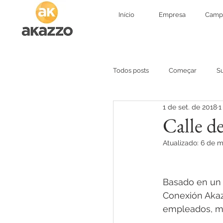
Início
Empresa
Camp
Todos posts
Começar
S
1 de set. de 2018
1
Connéxion Akazzo
Ver
Calle d
Atualizado:
6 de m
Connection Akazzo
Cal
Basado en un 
Conexión Akazz
empleados, m