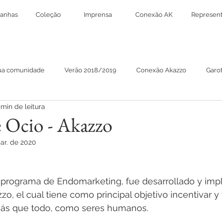
anhas
Coleção
Imprensa
Conexão AK
Represent
ua comunidade
Verão 2018/2019
Conexão Akazzo
Garo
 min de leitura
ano 2018/2019
Lo Todo
All
Spring/Summer
Stree
e Ocio - Akazzo
ar. de 2020
le de Ocio
Chica Akazzo
Fashion Girl Akazzo
programa de Endomarketing, fue desarrollado y imp
o, el cual tiene como principal objetivo incentivar y 
ás que todo, como seres humanos.