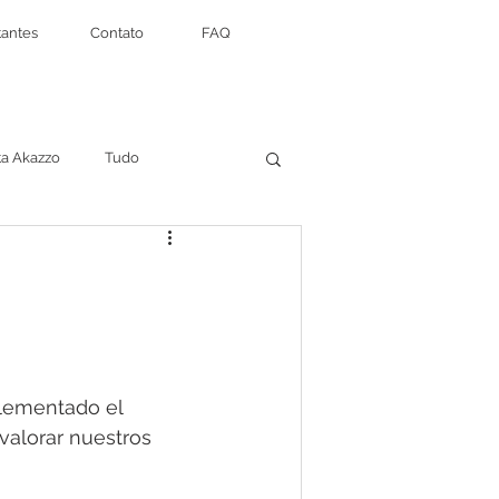
antes
Contato
FAQ
ta Akazzo
Tudo
t of Leisure
lementado el 
valorar nuestros 