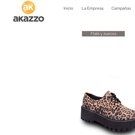
Inicio
La Empresa
Campañas
Flats y zuecos